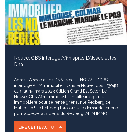
Nouvel OBS interoge Afim après L'Alsace et les
Dna
Après L'Alsace et les DNA c'est LE NOUVEL "OBS"
interroge AFIM Immobilier, Dans le Nouvel obs n°3048
du 9 au 15 mars 2023 édition Grand Est Selon Le
Nouvel Obs Afim-Immo est la meilleure agence
immobilière pour se renseigner sur le Rebberg de
Mulhouse ! Le Rebberg toujours une demande tendue
pour accéder aux biens du Rebberg. AFIM IMMO
informe ses clients avant la parution sur le site de
l'Agence ou sur les supports de vente internet. Pour
LIRE CETTE ACTU
être au courant au plus vite remplissez une "Alerte E-