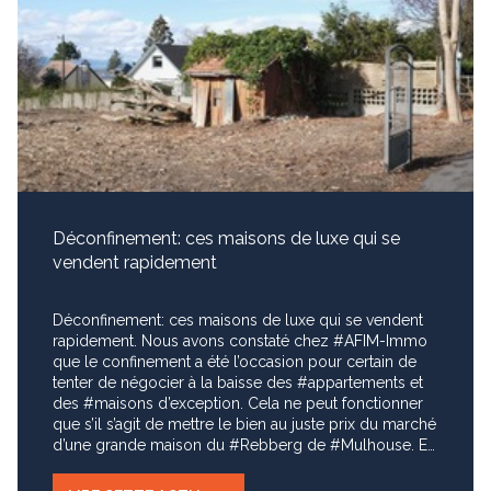
il peut être effectuer une vétusté : pour son calcul
vous pouvez cliquer ici Sachez que l’administration
fiscale considère comme normal de ne pas dépasser
5% du montant du bien.
Déconfinement: ces maisons de luxe qui se
vendent rapidement
Déconfinement: ces maisons de luxe qui se vendent
rapidement. Nous avons constaté chez #AFIM-Immo
que le confinement a été l’occasion pour certain de
tenter de négocier à la baisse des #appartements et
des #maisons d’exception. Cela ne peut fonctionner
que s’il s’agit de mettre le bien au juste prix du marché
d’une grande maison du #Rebberg de #Mulhouse. En
effet certaines demeures demandent une forte
restructuration, surtout quand il s’agit de bien familiaux