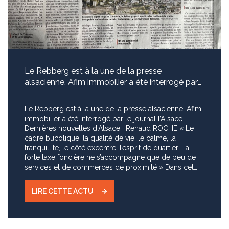
c’est un cadre bucolique, une grande qualité de vie,
un calme et la tranquillité, c’est en ces termes que
nous avons répondu aux questions du Journal
l’Alsace-Dna. Le Rebberg un merveilleux quartier,
même si les habitants du Haut Rebberg ont un bon
baromètre de la santé de nos concitoyens par le
passage fréquent des hélicoptères de l’Hopital et tant
Le Rebberg est à la une de la presse
mieux car Solidarité oblige.
alsacienne. Afim immobilier a été interrogé par
le journal l...
Le Rebberg est à la une de la presse alsacienne. Afim
immobilier a été interrogé par le journal l’Alsace –
Dernières nouvelles d’Alsace : Renaud ROCHE « Le
cadre bucolique, la qualité de vie, le calme, la
tranquillité, le côté excentré, l’esprit de quartier. La
forte taxe foncière ne s’accompagne que de peu de
services et de commerces de proximité » Dans cet
article « Le Rebberg, un Beverly Hills à la française »
(Berverly Hills déjà évoqué dans nos interventions) En
LIRE CETTE ACTU
dehors de l’aspect économique, on y remarque
l’expression d’un quartier qui revendique une
existence propre, mais surtout la volonté de protéger
cet environnement hors du commun. Il a plusieurs