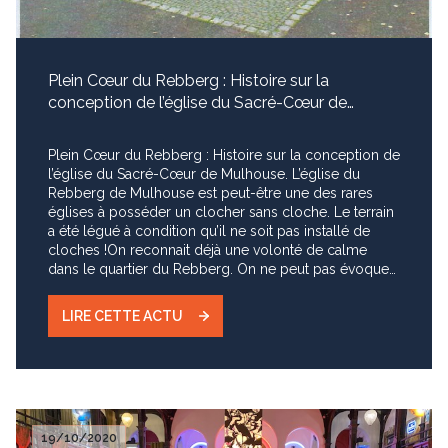
Rebberg de Mulhouse lieu de biens d'exception.
Plein Cœur du Rebberg : Histoire sur la
conception de l’église du Sacré-Cœur de
Mulhouse.
Plein Cœur du Rebberg : Histoire sur la conception de l’église du Sacré-Cœur de Mulhouse. L’église du Rebberg de Mulhouse est peut-être une des rares églises à posséder un clocher sans cloche. Le terrain a été légué à condition qu’il ne soit pas installé de cloches !On reconnait déjà une volonté de calme dans le quartier du Rebberg. On ne peut pas évoquer l’église du Rebberg son parler du curé bâtisseur du SACRE CŒUR au Rebberg PAUL SCHMITT 1902-1991, Merci à Madame Abboud de nous avoir confié son travail . Evoquer la figure du Curé Schmitt curé du Sacré cœur au Rebberg en quelques lignes, voire en quelques pages est une gageure. Ce prêtre du Rebberg à la foi éclairée et contagieuse, est un virtuose de la communication de l'organisation et de la réalisation. Son charisme exceptionnel est demeuré bien vivant chez ceux qui l'ont connu. Il a été prêtre, pasteur, curé, aumônier, chanoine, doyen, professeur, écrivain, historien, sociologue, prophète de l'Unité de l'œcuménisme avec re Pasteur Morel de Rencontres des Foyers Mixtes ... et I' édificateur de notre église du Sacré cœur du Rebberg, en lien étroit et constant avec les concepteurs, les artistes, les artisans et avec l'équipe paroissiale qui portait ce projet avec lui. Dans tout ce qui était entrepris, tous les groupes qui seront mis en route, le Curé Schmitt associait toujours des laïcs. Dans chaque groupe un membre se proposait comme interlocuteur. BIOGRAPHIE -Naissance à Saint-Amarin le 5 octobre 1902 • Ordonné prêtre le 16 juillet 1926 par Mgr Ruch -Etudes littéraires, licence de Théologie à Paris (Université Catholique) · Vice-chapelain au Mont Ste Odile 18 octobre 1928 • Professeur au Grand Séminaire 11 octobre 1929 · Aumônier des Dominicaines de Logelbach 1 novembre 1936 • Curé d'Eschentzwiller 17 janvier 1954 • Curé de Mulhouse du Rebberg au Sacré-Cœur 7 avril 1954 • Chanoine le 29 juin 1958 . • Doyen de Mulhouse en 1967 . • Prêtre coopérateur à Ste Geneviève après un grave accident cardiaque • Retraite le 1 janvier 1974 . • Période d'itinérance : Foyer Ste Mane, Sentheim, Foyer Notre Dame rue Thenard où il décède le 18 décembre 1991 (pendant cette période difficile il est réconforté par des paroissiens qui sont restés en lien avec lui, un fort soutien d’habiatnts du Rebberg de Mulhouse). LA PAROISSE DU REBBERG ET SON CURE : C'est Monsieur Fernand Unvois en 1996 évoque un portrait du Cure Schmitt et paroisse au moment de son départ : . « L'un des traits de Monsieur le Cure Schmitt a été tout au long de l'exercice de sa charge notamment au Rebberg, de chercher à y associer le plus de personnes possibles : tout d'abord ses vicaires avec lesquels il finit par constituer une équipe collégiale, puis ses paroissiens. On en donnera pour exemple : • la constitution, peu, après son arrivée, d’une équipe appelée a donner son avis sur l'endroit d'implantation d'un nouveau lieu de culte au Rebberg, l'importance à lui donner, puis les premiers plans proposés par l'architecte Le Donne • la mise sur pied, lors de la Mission de Mulhouse, d'un groupe de travail appelé à élaborer un programme pour les milieux indépendants • les consultations régulières de tous les paroissiens tant sur des points d'ordre pratique, tels que les horaires des messes, que pour définir des plans d'action à la lumière des enseignements du Concile • la constitution d'un Conseil Paroissial, ayant pouvoir de décision, représentatif de toutes les activités et de toutes les couches de la paroisse, et surtout: ses efforts dans le sens d'une liturgie gui fasse participer pleinement le peuple des fidèles aux célébrations. Ce souci d'association, constant, méthodique, a toujours été la manifestation, chez M .le Curé Schmitt, non pas individuellement, mais tous ensemble même au Rebberg, C’est le Pasteur André Horsch de Huningue qui a évoqué la figure du défunt. Il a axé son homélie en trois mots clefs le décrivant : VISION, COMBAT, RISQUE VISION d'une action pratique .... Il devint un des pionniers du renouveau de I' œcuménisme à Mulhouse. De l'amitié entre les deux hommes, véritables frères jumeaux dans la Foi. Le premier voyage des architectes à Mulhouse se fait peu de temps après. COMBAT : le Chanoine Schmitt a su être un combattant non-violent bien sûr. Qui a croisé le curé, a vu de la perspicacité, de la ténacité, mais surtout la bonté des non-violents ... Un combattant prend des RISQUES. Le Chanoine Schmitt en a pris. C'était l'âge d'or des rencontres œcuméniques ; mais tout n'allait pas de soi ; les obstacles restaient : celui de l’intercommunion particulièrement. Lorsqu'en 1971, le groupe : de foyers mixtes demanda à l'Evêque de Strasbourg l'autorisation de pouvoir communier les uns avec les autres, les uns chez les autres, le Chanoine Schmitt prit le risque de soutenir cette revendication. Vision du combattant qui prend des risques. La personne du Curé Schmitt constitue un relais indispensable entre le maître d'œuvre, les artistes, les artisans, l'administration et surtout les paroissiens. Comme à son habitude il associe de nombreux groupes aux travaux, le conseil de Fabriques. L’Association du Sacré-Cœur au Rebberg (fondée en 1925 par le Chanoine Wagner est redynamisée, elle aura son papier entête (et son tampon !). Des commissions sont créés : construction, finances. Une équipe de quêteurs va tous les dimanches avec le Curé dans un lieu de culte pour quêter pour financer l’église du Rebberg de Mulhouse. Heureusement, à cette époque il y a 6 messes chaque dimanche! MONSIEUR LE CURE SCHMITT A MULHOUSE ET LA CONSTRUCTION DE L'EGLISE DU REBBERG Mr le Curé Schmitt, nommé à la paroisse du Sacré Cœur de Mulhouse au Rebberg, a comme mission première, la construction d'une église. Le quartier du Rebberg s'étant bien développé, Notre chapelle de 1930 est devenue trop petite. Nous sommes alors dans une période de grandes constructions d'églises après les destructions de la guerre , nouveau : le béton et le verre, en sont les matériaux . Les plus grands maîtres veulent absolument des programmes nets et ne redoutent aucunement l'exigence rigoureuse des règles liturgiques. « (L'Art Sacré No 9-1 de 1950) Le curé Schmitt du Rebberg fréquente les expositions d’art Sacre et, toujours avec des paroissiens, un grand nombre d'églises nouvelles, surtout en Suisse. Il est décidé d'ériger l'église sacré cœur du Rebberg de la rue de Verdun en gardant la chapelle. L'intégration du chœur-sanctuaire à la nef est complétée par deux articulations : chapelle / sacristie et narthex /fonts baptismaux. Articulation. Viennent les travaux fastidieux de relevé du terrain et des sondages préliminaires pour niveler le niveau de la roche. Une église de béton n'est pas facile à assoir sur du limon ... Il fallut creuser des puits de 10 à 12 mètres de profondeur ... Ces puits ont 1m50 ou l m75 de diamètre et s'évasent à la base ... et sont remplis de béton. Ils constituent 32 piliers solides se prolongeant en hauteur jusqu'au plancher haut de I édifice, à 9m au-dessus du sol. L'Abbé Paul Schmitt Curé de la paroisse du Sacré-Cœur du Rebberg. C'est ainsi qu'il signe un article dans le Programme de la kermesse des 3 et 4 mai 1958. Un schéma directeur pour l'église du Rebberg à construire est élaboré en équipe : « Une église avec une Cité paroissiale » • L'église du Rebberg doit pouvoir recevoir 600 personnes et avoir de vastes dégagements • L'autel sera visible de partout et placé de tel sorte qu'on puisse dire la messe face au peuple • Pas de tribune si possible • La chapelle baptismale donnera sur la nef • La Cité : chapelle d'hiver (l'ancienne), une grande salle, 3 salles de côté, une petite salle, e presbytère pour 3 vicaires, une chambre, un secrétariat, un local pour St Vincent e Paul et pour les scouts • Eventuellement une tour ou un signal. Voilà la notice des architectes dont la vision est claire dès le début : MONSIEUR LE CURE SCHMITT ET LES ARTISTES avec LEON ZACK, un volumineux courrier est échangé sur cette église du Rebberg. La relation entre les deux hommes est chaleureuse et cordiale. La petite écriture serrée et penchée de l'artiste termine toujours par des « sentiments très dévoués », « Bien cordialement », la réponse du Curé Schmitt, avec une écriture ample est toujours courtoise et aimable. Dans_ ces courriers, il est la plupart du temps question des œuvres à produire. Pour les, dalles de verre de Léon Zack qui nous amènent en grande intimité vers l'autel , l’artiste a mis en pratique la réponse du Greco.. Par mesure d’économie, le Curé Schmitt écrit à l'artiste : « vous voudrez bien, pour les repas, me faire l'honneur de les prendre, à ma table ». Ainsi Léon Zack rencontre la mère du curé qu'il saluera souvent dans ses lettres. JANIE PICHARD est chargée de la réalisation du lanterneau. Dès le 20 mai 1958, elle écrit à Monsieur le Curé : « Suis heureuse de recevoir l'approbation de la commission d'Art Sacré et les vifs encouragements de Monsieur le Chanoine Bourgeois « suit ... une demande de versement convenu provisionnel ! ! Les contacts épistolaires sont nombreux et chaleureux. Janie Pichard présente son amical souvenir au curé et à sa mère. Les vitraux sont exécutés chez Jean Barillet maître verrier, mosaïste. Il faut régler les acomptes, les suites, penser à retenir 10% pour la garantie ... Mais tout ne va pas tout seul ! ! Le l 0 février 1960, il y a une demande de consolidation du châssis .... Barillet écrit au « Cher Monsieur le Curé » qu'il attend l'ordre de l'architecte pour la pose de vitraux. Dans une lettre du l 2 janvier 1959 le curé Schmitt écrit à Janie Pichard : « ... les préoccupations de la construction s'ajoutent à celles qu'exige la vie paroissiale et m'absorbent pleinement. Je tiens à vous dire que je vous suis reconnaissant pour le travail très étudié et fort réussi que vous avez réalisé. Toute l'atmosphère de l'édifice est définie par ces couleurs choisies, toutes vibrantes au moindre rayon de soleil. « Être curé, ce n'est plus com
LIRE CETTE ACTU
19/10/2020