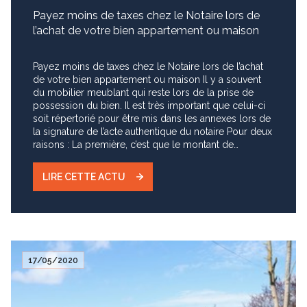
Payez moins de taxes chez le Notaire lors de
l’achat de votre bien appartement ou maison
Payez moins de taxes chez le Notaire lors de l’achat
de votre bien appartement ou maison Il y a souvent
du mobilier meublant qui reste lors de la prise de
possession du bien. Il est très important que celui-ci
soit répertorié pour être mis dans les annexes lors de
la signature de l’acte authentique du notaire Pour deux
raisons : La première, c’est que le montant de
l’évaluation va venir en diminution de la base
imposable en effet le meublant n’entre pas dans les
LIRE CETTE ACTU
calculs des frais de notaire. De plus vous devez
pouvoir prouver que vous êtes propriétaire de ces
biens. Tous les meubles meublants qui ne font pas
parti du bâtiment peuvent être retiré, à fortiori ils
peuvent figurer dans un inventaire pour peu que cela
n’endommage pas le bien lui-même. Imaginez une
17/05/2020
belle cheminée dans une maison du quartier Rebberg
de Mulhouse, elle ne pourra pas faire partie d’un
inventaire, encore moins un WC, douche et bien sur
une baignoire. Des éléments pouvant être d’occasion