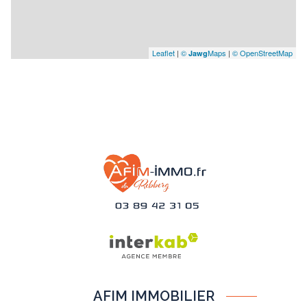
Leaflet
|
©
Maps
|
© OpenStreetMap
Jawg
AFIM IMMOBILIER