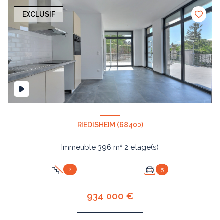
EXCLUSIF
RIEDISHEIM (68400)
Immeuble 396 m² 2 etage(s)
2
5
934 000 €