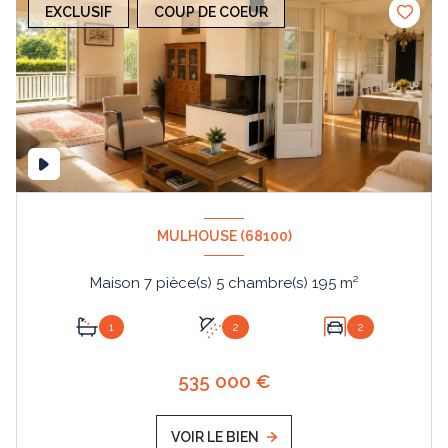
EXCLUSIF
COUP DE COEUR
MULHOUSE (68100)
Maison 7 pièce(s) 5 chambre(s) 195 m²
1
2
2
535 000 €
VOIR LE BIEN