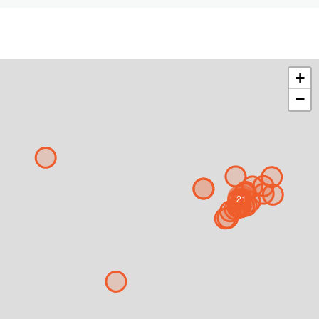
+
−
21