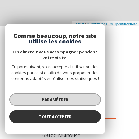
Leaflet
|
©
Maps
|
© OpenStreetMap
Jawg
Comme beaucoup, notre site
utilise les cookies
On aimerait vous accompagner pendant
votre visite.
En poursuivant, vous acceptez l'utilisation des
cookies par ce site, afin de vous proposer des
contenus adaptés et réaliser des statistiques !
PARAMÉTRER
TOUT ACCEPTER
AFIM IMMOBILIER
15 rue des vendanges
68100
Mulhouse