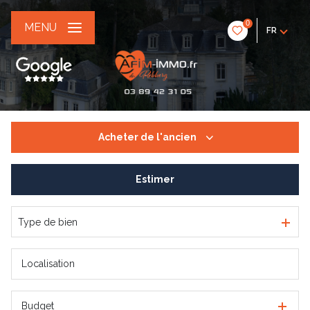
0
MENU
FR
Acheter
de l'ancien
Estimer
De l'ancien
De l'immo pro
Type de bien
Budget