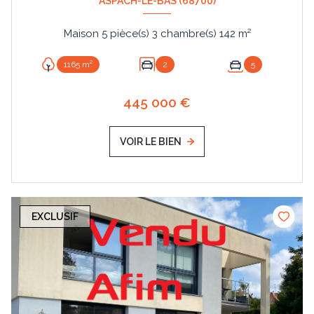
ASPACH-LE-BAS (68700)
Maison 5 pièce(s) 3 chambre(s) 142 m²
1165 m²
2
5
445 000 €
VOIR LE BIEN
EXCLUSIF