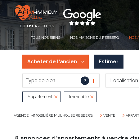
TOUS NOS BIENS
NOS MAISONS DU REBBERG
NOS 
Acheter
de l'ancien
Estimer
Type de bien
2
De l'ancien
De l'immo pro
Appartement
Immeuble
AGENCE IMMOBILIÈRE MULHOUSE REBBERG
VENTE
APPAR
8
annonces d'appartements à vendre da