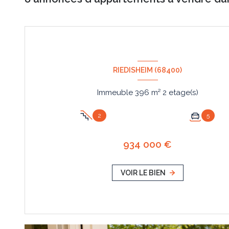
RIEDISHEIM (68400)
Immeuble 396 m² 2 etage(s)
2
5
934 000 €
VOIR LE BIEN