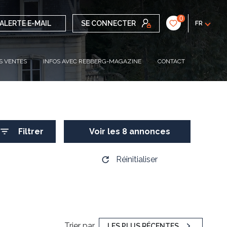
0
ALERTE E-MAIL
SE CONNECTER
FR
S VENTES
INFOS AVEC REBBERG-MAGAZINE
CONTACT
Filtrer
Voir les
8
annonces
Réinitialiser
Trier par
LES PLUS RÉCENTES