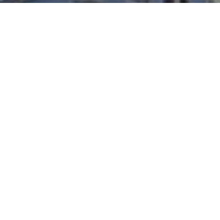
NOS ANNONCES AU COEUR DU REBBERG
Ces biens sont recherchés !
MULHOUSE REBBERG
ANNONCES IMMOBILIÈRES MULHOUSE REBBERG
VENTE MAISON MULHOUSE REBBERG
VENTE APPARTEMENT MULHOUSE REBBERG