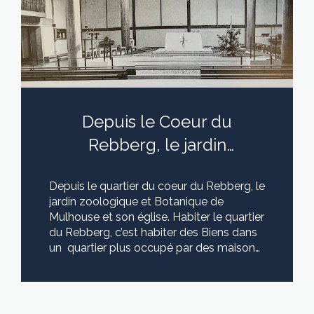
Depuis le Coeur du
Rebberg, le jardin
zoologique et Botanique
Depuis le quartier du coeur du Rebberg, le
de Mulhouse et son église
jardin zoologique et Botanique de
Mulhouse et son église. Habiter le quartier
du Rebberg, c’est habiter des Biens dans
un quartier plus occupé par des maisons
que des appartements. On y trouve
cependant quelques immeubles de
LIRE CETTE ACTU
standing ou des appartements qui ont
été structuré dans des maisons de Maître