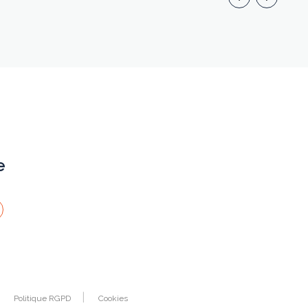
conserver jusqu'en 1798. C'est aussi celui
d'une métropole industrielle qui se
développa après cette date, faisant
passer en un siècle sa population de
7.000 à 1000.000 habitants.
e
Politique RGPD
Cookies