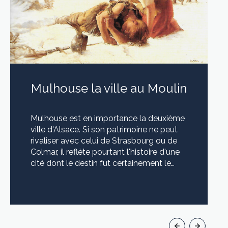
Mulhouse la ville au Moulin
Mulhouse est en importance la deuxième
ville d'Alsace. Si son patrimoine ne peut
rivaliser avec celui de Strasbourg ou de
Colmar, il reflète pourtant l'histoire d'une
cité dont le destin fut certainement le
plus original de toutes les villes
alsaciennes. Le visage de ce patrimoine
LIRE CETTE ACTU
est double. C'est celui d'une petite
république, alliée aux cantons Suisses, qui
sut affirmer son indépendance et la