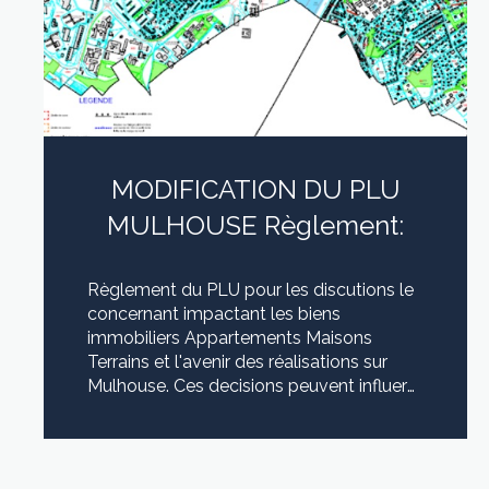
MODIFICATION DU PLU
MULHOUSE Règlement:
Règlement du PLU pour les discutions le
concernant impactant les biens
immobiliers Appartements Maisons
Terrains et l'avenir des réalisations sur
Mulhouse. Ces decisions peuvent influer
sur l'estimation de biens immobiliers
DISPOSITIONS COMMUNES A TOUTES
LIRE CETTE ACTU
LES ZONES Dispositions communes à
toutes les zones Règlement 1