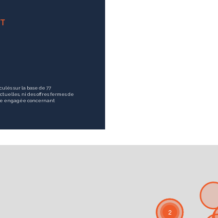
NT
culés sur la base de 77
ctuelles, ni des offres fermes de
être engagée concernant
2