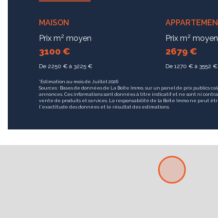
MAISON
APPARTEME
2
2
Prix m
moyen
Prix m
moyen
3100 €
2679 €
De 2250 € à 3225 €
De 1270 € à 3552 €
*Estimation au mois de Juillet 2026
Sources : Bases de données de La Boîte Immo, sur un panel de prix publics cal
annonces. Ces informations sont données à titre indicatif et ne sont ni contra
vente de produits et services. La responsabilité de la Boîte Immo ne peut 
l'exactitude des données et le résultat des estimations.