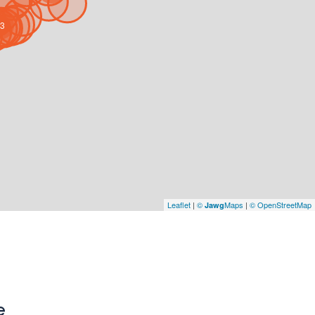
3
Leaflet
|
©
Maps
|
© OpenStreetMap
Jawg
e