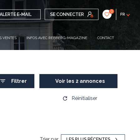
0
ALERTE E-MAIL
SE CONNECTER
FR
S VENTES
INFOS AVEC REBBERG-MAGAZINE
CONTACT
Filtrer
Voir les
2
annonces
Réinitialiser
Trier par
LES PLUS RÉCENTES