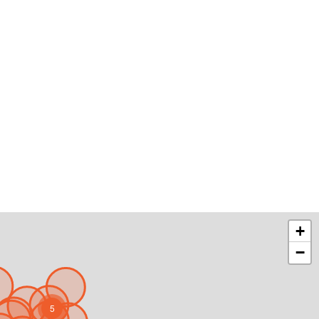
+
−
5