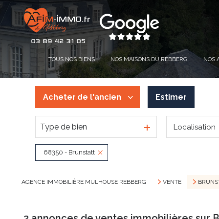
TOUS NOS BIENS
NOS MAISONS DU REBBERG
NOS 
Acheter
de l'ancien
Estimer
Type de bien
Localisation
De l'ancien
De l'immo pro
68350 - Brunstatt
AGENCE IMMOBILIÈRE MULHOUSE REBBERG
VENTE
BRUNS
2
annonces de ventes immobilières sur B