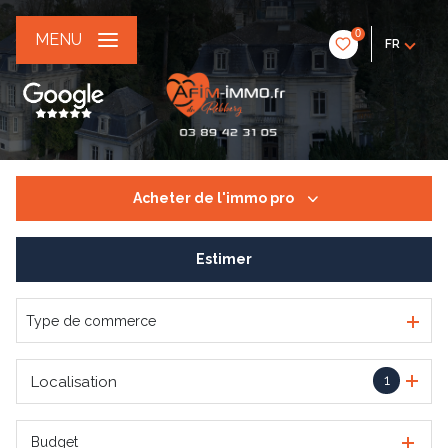
0
MENU
FR
Acheter
de l'immo pro
Estimer
De l'ancien
De l'immo pro
Type de commerce
1
Localisation
Budget