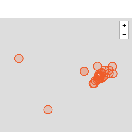
+
−
21