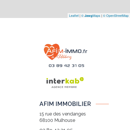
Leaflet
|
©
Maps
|
© OpenStreetMap
Jawg
AFIM IMMOBILIER
15 rue des vendanges
68100
Mulhouse
03 89 42 31 05