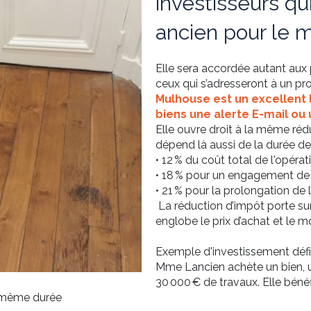
investisseurs q
ancien pour le m
Elle sera accordée autant aux p
ceux qui s’adresseront à un pr
Mulhouse
est un excellent 
biens
une
alerte E-mail
ou 
Elle ouvre droit à la même réd
dépend là aussi de la durée de
• 12 % du coût total de l'opé
• 18 % pour un engagement de
• 21 % pour la prolongation de
La réduction d’impôt porte sur 
englobe le prix d’achat et le 
Exemple d'investissement déf
Mme Lancien achète un
bien
,
30 000 € de travaux. Elle bénéf
e même durée