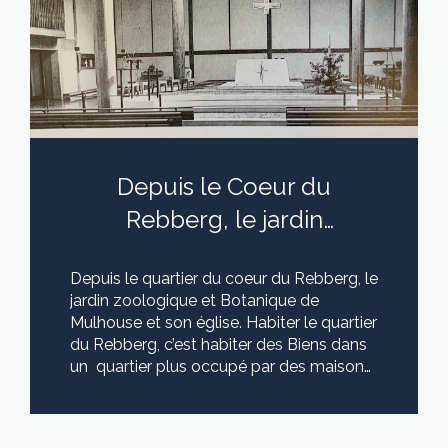
Depuis le Coeur du
Rebberg, le jardin
zoologique et Botanique
Depuis le quartier du coeur du Rebberg, le
de Mulhouse et son église
jardin zoologique et Botanique de
Mulhouse et son église. Habiter le quartier
du Rebberg, c’est habiter des Biens dans
un quartier plus occupé par des maisons
que des appartements. On y trouve
cependant quelques immeubles de
LIRE CETTE ACTU
standing ou des appartements qui ont