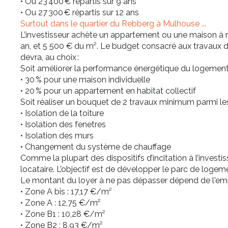
• Ou 23 400 € répartis sur 9 ans
• Ou 27 300 € répartis sur 12 ans
Surtout dans le quartier du
Rebberg
à Mulhouse ...
L’investisseur achète un appartement ou une maison à 
an, et 5 500 € du m². Le budget consacré aux travaux do
devra, au choix :
Soit améliorer la performance énergétique du logement 
• 30 % pour une maison individuelle
• 20 % pour un appartement en habitat collectif
Soit réaliser un bouquet de 2 travaux minimum parmi les 
• Isolation de la toiture
• Isolation des fenetres
• Isolation des murs
• Changement du système de chauffage
Comme la plupart des dispositifs d’incitation à l’inves
locataire. L’objectif est de développer le parc de logeme
Le montant du loyer à ne pas dépasser dépend de l'emp
• Zone A bis : 17,17 €/m²
• Zone A : 12,75 €/m²
• Zone B1 : 10,28 €/m²
• Zone B2 : 8,93 €/m²