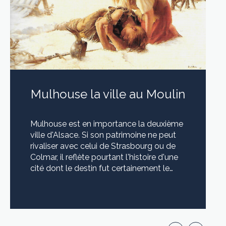
Mulhouse la ville au Moulin
Mulhouse est en importance la deuxième
ville d'Alsace. Si son patrimoine ne peut
rivaliser avec celui de Strasbourg ou de
Colmar, il reflète pourtant l'histoire d'une
cité dont le destin fut certainement le
plus original de toutes les villes
alsaciennes. Le visage de ce patrimoine
LIRE CETTE ACTU
est double. C'est celui d'une petite
république, alliée aux cantons Suisses, qui
sut affirmer son indépendance et la