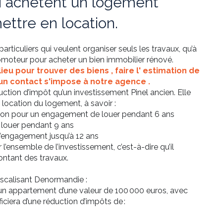
ui achètent un logement
ettre en location.
articuliers qui veulent organiser seuls les travaux, qu’à
omoteur pour acheter un bien immobilier rénové.
lieu pour trouver des
biens
, faire l'
estimation de
un
contact
s'impose à notre agence .
uction d’impôt qu’un investissement Pinel ancien. Elle
 location du logement, à savoir :
ration pour un engagement de louer pendant 6 ans
 louer pendant 9 ans
 l’engagement jusqu’à 12 ans
l’ensemble de l’investissement, c’est-à-dire qu’il
montant des travaux.
iscalisant Denormandie :
 un
appartement
d’une valeur de 100 000 euros, avec
iciera d’une réduction d’impôts de :