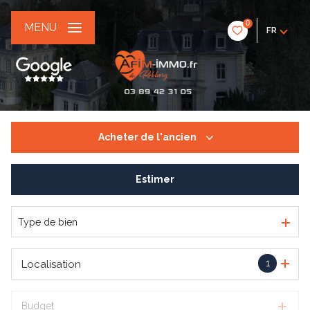
0
MENU
FR
Acheter
de l'ancien
Estimer
De l'ancien
De l'immo pro
Type de bien
1
Localisation
Budget