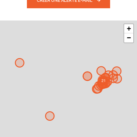
CRÉER UNE ALERTE E-MAIL
+
−
21