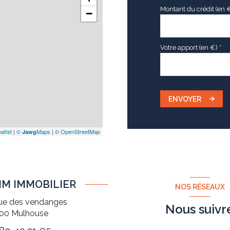
Montant du crédit (en 
−
Votre apport (en €) *
ENVOYER
aflet
|
©
Maps
|
© OpenStreetMap
Jawg
IM IMMOBILIER
NOS RÉSEAUX
rue des vendanges
Nous suivr
100
Mulhouse