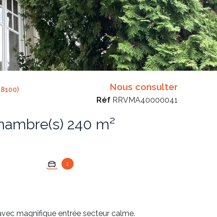
Nous consulter
8100)
Réf
RRVMA40000041
Maison 9 pièce(s) 6 chambre(s) 240 m²
1
avec magnifique entrée secteur calme.