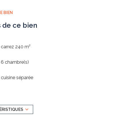
E BIEN
s de ce bien
carrez 240 m²
6 chambre(s)
cuisine séparée
exposition Ouest
vue Rebberg
ÉRISTIQUES
arboré