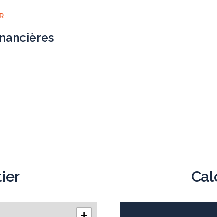
ER
inancières
ier
Cal
+