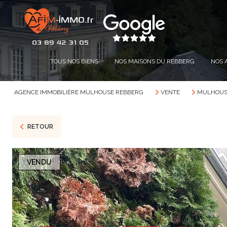
TOUS NOS BIENS
NOS MAISONS DU REBBERG
NOS 
AGENCE IMMOBILIÈRE MULHOUSE REBBERG
VENTE
MULHOUS
RETOUR
VENDU