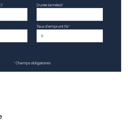
€)*
Durée (années)*
Taux d'emprunt (%) *
* Champs obligatoires
e