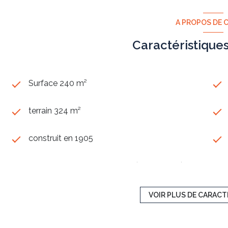
A PROPOS DE C
Caractéristique
Surface 240 m²
terrain 324 m²
construit en 1905
Chauffage central : radiateur (gaz de ville)
3 niveau(x)
VOIR PLUS DE CARACT
terrasse