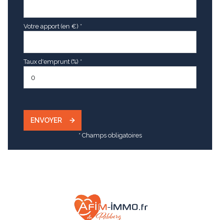
Votre apport (en €) *
Taux d'emprunt (%) *
ENVOYER
* Champs obligatoires