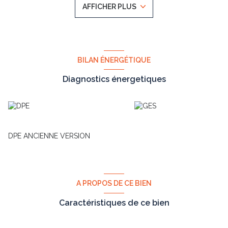
AFFICHER PLUS
Château dans le Rebberg. A 5mn à pied de la gare centrale et
des commodités, l’appartement est composé d’une entrée
donnant sur une cuisine et un séjour de 19m2 ouvert sur un
balcon-terrasse de 6 m2 par une double porte-fenêtre. Séparée
du salon, une cuisine équipée et meublée de 8.70m2 . La partie
nuit est composée de deux chambres 12.40 et 10.75 m2 très
BILAN ÉNERGÉTIQUE
lumineuses et d' une jolie salle de bain moderne de 4 m2 avec
douche et lavabo.
Diagnostics énergetiques
DPE ANCIENNE VERSION
A PROPOS DE CE BIEN
Caractéristiques de ce bien