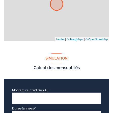
Leaflet
|
©
Maps
|
© OpenStreetMap
Jawg
SIMULATION
Calcul des mensualités
Montant du crédit (en €)*
Durée (années)*