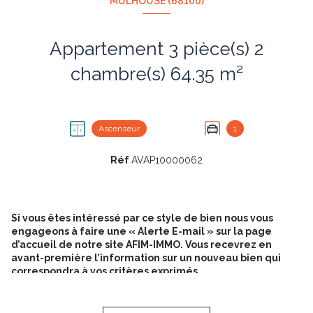
MULHOUSE (68100)
Appartement 3 pièce(s) 2
chambre(s) 64.35 m²
Ascenseur
1
Réf
AVAP10000062
Si vous êtes intéressé par ce style de bien nous vous
engageons à faire une « Alerte E-mail » sur la page
d’accueil de notre site AFIM-IMMO. Vous recevrez en
avant-première l’information sur un nouveau bien qui
correspondra à vos critères exprimés.
Appartement 3 pièces 64 m² balcon dans le Château du
Rebberg de Mulhouse Quartier du Rebberg. Bel Appartement
calme sur la verdure, orienté ouest, situé dans la résidence du