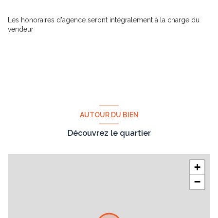
salon/sejour
18.70 m²
salle de bain
4 m²
Les honoraires d'agence seront intégralement à la charge du
vendeur
WC
1.60 m²
entrée
2.05 m²
AUTOUR DU BIEN
Découvrez le quartier
+
−