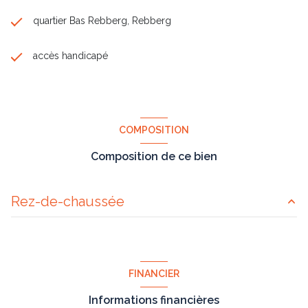
quartier Bas Rebberg, Rebberg
accès handicapé
COMPOSITION
Composition de ce bien
Rez-de-chaussée
chambre
12.40 m²
chambre
10.75 m²
FINANCIER
cuisine
8.70 m²
Informations financières