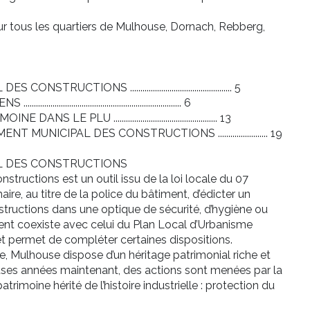
ur tous les quartiers de Mulhouse, Dornach, Rebberg,
CTIONS ................................................. 5
......................................................... 6
 PLU .................................................. 13
MUNICIPAL DES CONSTRUCTIONS ........................ 19
AL DES CONSTRUCTIONS
tructions est un outil issu de la loi locale du 07
re, au titre de la police du bâtiment, d’édicter un
nstructions dans une optique de sécurité, d’hygiène ou
ent coexiste avec celui du Plan Local d’Urbanisme
et permet de compléter certaines dispositions.
lle, Mulhouse dispose d’un héritage patrimonial riche et
ses années maintenant, des actions sont menées par la
atrimoine hérité de l’histoire industrielle : protection du