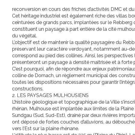
reconversion en cours des friches d’activités DMC et du V
Cet héritage industriel est également riche des villas bo
ceinturées de grands parcs, implantées sur le Rebberg o
constituent un paysage à part entière de la cité mulho
du végétal.
L’objectif est de maintenir la qualité paysagère du Rebb
préservant leur caractère verdoyant, notamment au-dess
correspond au pied des collines. Ainsi, les perspectives 
présenteront un paysage à densité maitrisée et à forte
C’est pourquoi, afin de répondre aux enjeux patrimoniaux 
colline de Dornach, un règlement municipal des constru
toutes les dispositions nécessaires pour garantir l’inté
constructions.
2. LES PAYSAGES MULHOUSIENS
L’histoire géologique et topographique de la Ville s’insc
rhénan. Mulhouse est implantée aux limites de la Plaine 
Sundgau (Sud, Sud-Est), drainé par deux rivières important
ont déposé de fortes couches d’alluvions, au débouché de 
vers l’Est sur la plaine rhénane.