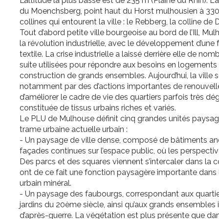
L’altitude la plus basse est de 235 m (Plaine du Rhin).
du Moenchsberg, point haut du Horst mulhousien à 330 m
collines qui entourent la ville : le Rebberg, la colline de
Tout d’abord petite ville bourgeoise au bord de l’Ill, Mu
la révolution industrielle, avec le développement d’un
textile. La crise industrielle a laissé derrière elle de nom
suite utilisées pour répondre aux besoins en logements 
construction de grands ensembles. Aujourd’hui, la ville 
notamment par des d’actions importantes de renouvellem
d’améliorer le cadre de vie des quartiers parfois très dég
constituée de tissus urbains riches et variés.
Le PLU de Mulhouse définit cinq grandes unités paysagè
trame urbaine actuelle urbain :
- Un paysage de ville dense, composé de bâtiments anc
façades continues sur l’espace public, où les perspecti
Des parcs et des squares viennent s’intercaler dans la 
ont de ce fait une fonction paysagère importante dans
urbain minéral.
- Un paysage des faubourgs, correspondant aux quartiers
jardins du 20ème siècle, ainsi qu’aux grands ensembles 
d’après-guerre. La végétation est plus présente que dans 