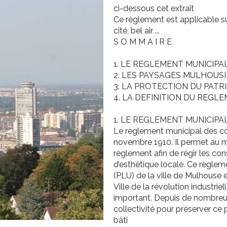
ci-dessous cet extrait
Ce règlement est applicable s
cité, bel air ...
S O M M A I R E
1. LE REGLEMENT MUNICIPAL DES CONSTRU
2. LES PAYSAGES MULHOUSIENS ...................
3. LA PROTECTION DU PATRIMOINE DANS LE
4. LA DEFINITION DU REGLEMENT 
1. LE REGLEMENT MUNICIP
Le règlement municipal des cons
novembre 1910. Il permet au mai
règlement afin de régir les co
d’esthétique locale. Ce règlem
(PLU) de la ville de Mulhouse 
Ville de la révolution industrie
important. Depuis de nombreu
collectivité pour préserver ce p
bâti