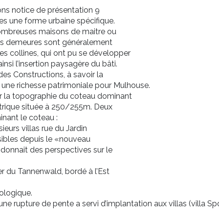
ns notice de présentation 9
es une forme urbaine spécifique.
nombreuses maisons de maitre ou
es demeures sont généralement
s collines, qui ont pu se développer
nsi l’insertion paysagère du bâti.
 des Constructions, à savoir la
t une richesse patrimoniale pour Mulhouse.
ur la topographie du coteau dominant
imétrique située à 250/255m. Deux
nant le coteau :
ieurs villas rue du Jardin
sibles depuis le «nouveau
e donnait des perspectives sur le
er du Tannenwald, bordé à l’Est
oologique.
rupture de pente a servi d’implantation aux villas (villa Spoer