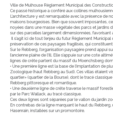
Ville de Mulhouse Règlement Municipal des Constructio
Ce passé historique a conféré aux collines mulhousienn
L’architecture y est remarquable avec la présence de 
maisons bourgeoises. Bien que souvent imposantes, c
noyées dans une masse végétale des parcs et jardins de
sur des parcelles largement dimensionnées, favorisant ai
Il s’agit ici de tout l’enjeu du futur Règlement Municipal
préservation de ces paysages fragilisés, qui constituen
Sur le Rebberg, l’organisation paysagère prend appui s
l’ancienne plaine de l’Ill. Elle s’appuie sur une cote alt
lignes de crête partent du massif du Moenchsberg domi
• Une première ligne est la base de l’implantation de plus
Zoologique (haut Rebberg au Sud). Ces villas étaient vi
quartier» (quartier de la Bourse), dont le tracé classiqu
Rebberg pittoresque et romantique.
• Une deuxième ligne de crête traverse le massif foresti
par le Parc Wallack, au tracé classique.
Ces deux lignes sont séparées par le vallon du jardin z
En contrebas de la ligne marquant le haut du Rebberg, une 
Hasenrain, installées sur un promontoire.