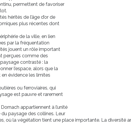
ontinu, permettent de favoriser
lot.
s hérités de l’âge d’or de
nomiques plus récentes dont
iphérie de la ville, en lien
cées par la fréquentation
ités jouent un rôle important
sont perçues comme des
 paysage contrasté : la
sonner l’espace, alors que la
 en évidence les limites
tières ou ferroviaires, qui
aysage est pauvre et rarement
e Dornach appartiennent à l’unité
 du paysage des collines. Leur
lines, où la végétation tient une place importante. La diversit