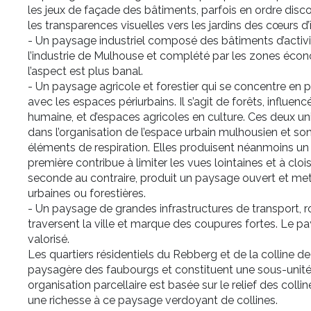
les jeux de façade des bâtiments, parfois en ordre disc
les transparences visuelles vers les jardins des cœurs d’î
- Un paysage industriel composé des bâtiments d’activité
l’industrie de Mulhouse et complété par les zones éco
l’aspect est plus banal.
- Un paysage agricole et forestier qui se concentre en pér
avec les espaces périurbains. Il s’agit de forêts, influen
humaine, et d’espaces agricoles en culture. Ces deux un
dans l’organisation de l’espace urbain mulhousien et 
éléments de respiration. Elles produisent néanmoins un
première contribue à limiter les vues lointaines et à cloi
seconde au contraire, produit un paysage ouvert et met
urbaines ou forestières.
- Un paysage de grandes infrastructures de transport, rou
traversent la ville et marque des coupures fortes. Le p
valorisé.
Les quartiers résidentiels du Rebberg et de la colline d
paysagère des faubourgs et constituent une sous-unité
organisation parcellaire est basée sur le relief des col
une richesse à ce paysage verdoyant de collines.