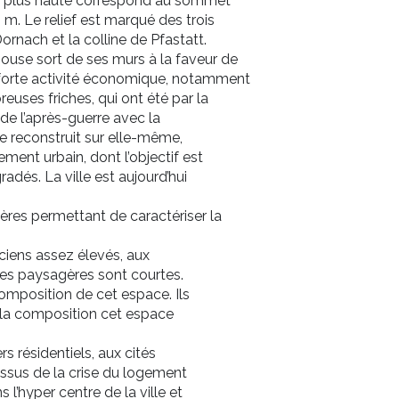
 La plus haute correspond au sommet
. Le relief est marqué des trois
 Dornach et la colline de Pfastatt.
lhouse sort de ses murs à la faveur de
e forte activité économique, notamment
breuses friches, qui ont été par la
de l’après-guerre avec la
se reconstruit sur elle-même,
ent urbain, dont l’objectif est
radés. La ville est aujourd’hui
res permettant de caractériser la
iens assez élevés, aux
ves paysagères sont courtes.
composition de cet espace. Ils
 la composition cet espace
 résidentiels, aux cités
issus de la crise du logement
l’hyper centre de la ville et