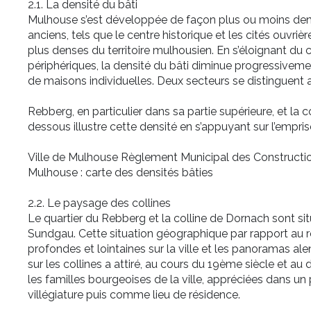
2.1. La densité du bâti
Mulhouse s’est développée de façon plus ou moins dense
anciens, tels que le centre historique et les cités ouvriè
plus denses du territoire mulhousien. En s’éloignant du ce
périphériques, la densité du bâti diminue progressiveme
de maisons individuelles. Deux secteurs se distinguent ai
Rebberg, en particulier dans sa partie supérieure, et la c
dessous illustre cette densité en s’appuyant sur l’empris
Ville de Mulhouse Règlement Municipal des Constructio
Mulhouse : carte des densités bâties
2.2. Le paysage des collines
Le quartier du Rebberg et la colline de Dornach sont sit
Sundgau. Cette situation géographique par rapport au re
profondes et lointaines sur la ville et les panoramas al
sur les collines a attiré, au cours du 19ème siècle et au 
les familles bourgeoises de la ville, appréciées dans 
villégiature puis comme lieu de résidence.