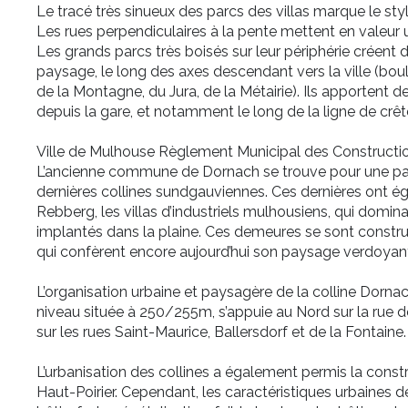
Le tracé très sinueux des parcs des villas marque le st
Les rues perpendiculaires à la pente mettent en valeur 
Les grands parcs très boisés sur leur périphérie créent
paysage, le long des axes descendant vers la ville (bo
de la Montagne, du Jura, de la Métairie). Ils apportent 
depuis la gare, et notamment le long de la ligne de crêt
Ville de Mulhouse Règlement Municipal des Constructio
L’ancienne commune de Dornach se trouve pour une partie
dernières collines sundgauviennes. Ces dernières ont é
Rebberg, les villas d’industriels mulhousiens, qui dominaie
implantés dans la plaine. Ces demeures se sont construit
qui confèrent encore aujourd’hui son paysage verdoyan
L’organisation urbaine et paysagère de la colline Dorna
niveau située à 250/255m, s’appuie au Nord sur la rue de
sur les rues Saint-Maurice, Ballersdorf et de la Fontaine.
L’urbanisation des collines a également permis la constr
Haut-Poirier. Cependant, les caractéristiques urbaines