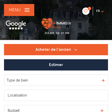
0
MENU
FR
Acheter
de l'ancien
Estimer
De l'ancien
De l'immo pro
Type de bien
Budget