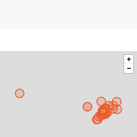
+
−
21