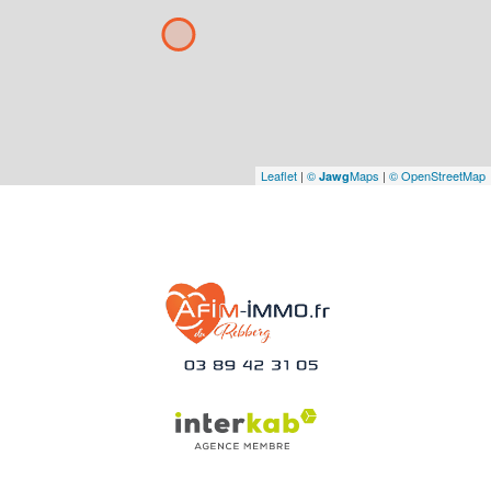
Leaflet
|
©
Maps
|
© OpenStreetMap
Jawg